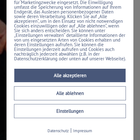
für Marketingzwecke eingesetzt. Die Einwilligung
Badenschen Strasse konnten wir für die
umfasst die Speicherung von Informationen auf Ihrem
Endgerät, das Auslesen personenbezogener Daten
BAMF unterstützend tätig werden mit:
sowie deren Verarbeitung. Klicken Sie auf „Alle
akzeptieren“, um in den Einsatz von nicht notwendigen
Cookies einzuwilligen oder auf „Alle ablehnen“, wenn
Datentechnik
Sie sich anders entscheiden. Sie können unter
„Einstellungen verwalten“ detaillierte Informationen der
von uns eingesetzten Arten von Cookies erhalten und
Kameratechnik
deren Einstellungen aufrufen. Sie können die
Einstellungen jederzeit aufrufen und Cookies auch
nachträglich jederzeit abwählen (z.B. in der
Datenschutzerklärung oder unten auf unserer Webseite).
Einbruchmelder
Brandmelder
Alle akzeptieren
Mittelspannung
Alle ablehnen
Einstellungen
Bundesanstalt für Immobilien
Gewerbesiedlungs-Gesellschaft
|
Datenschutz
Impressum