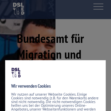
Skip
Men
to
content
Bundesamt für
Migration und
Flüchtlinge
Wir verwenden Cookies
Den Menschen im Blick. Schützen.
Wir nutzen auf unserer Webseite Cookies. Einige
Integrieren.
Cookies sind notwendig (z.B. für den Warenkorb) andere
sind nicht notwendig. Die nicht-notwendigen Cookies
helfen uns bei der Optimierung unseres Online-
Bei dem Bauvorhaben in der
Angebotes, unserer Webseitenfunktionen und werden